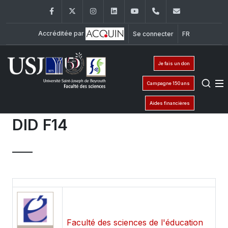
Facebook
Twitter
Instagram
LinkedIn
YouTube
+961 (1) 421 368
fs@usj.edu
Accréditée par
Se connecter
FR
Je fais un don
Campagne 150 ans
Aides financières
DID F14
Faculté des sciences de l'éducation