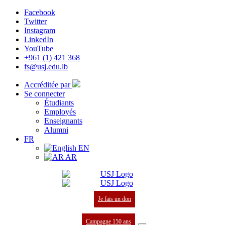
Facebook
Twitter
Instagram
LinkedIn
YouTube
+961 (1) 421 368
fs@usj.edu.lb
Accréditée par
Se connecter
Étudiants
Employés
Enseignants
Alumni
FR
EN
AR
Je fais un don
Campagne 150 ans