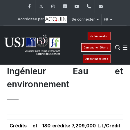
Facebook
Twitter
Instagram
LinkedIn
YouTube
+961 (1) 421 368
fs@usj.edu
Accréditée par
Se connecter
FR
Je fais un don
Campagne 150 ans
Aides financières
Ingénieur Eau et
environnement
Crédits et
180 crédits: 7,209,000 L.L/Crédit