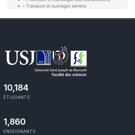
-
Transport et ouvrages aériens
11,110
ÉTUDIANTS
2,029
ENSEIGNANTS