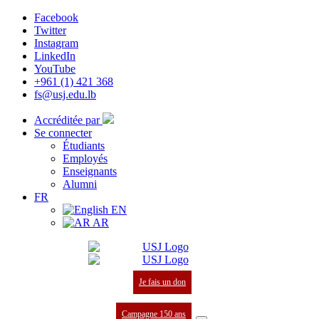
Facebook
Twitter
Instagram
LinkedIn
YouTube
+961 (1) 421 368
fs@usj.edu.lb
Accréditée par
Se connecter
Étudiants
Employés
Enseignants
Alumni
FR
EN
AR
Je fais un don
Campagne 150 ans