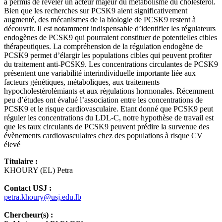
a permis de révéler un acteur majeur du métabolisme du cholestérol.
Bien que les recherches sur PCSK9 aient significativement
augmenté, des mécanismes de la biologie de PCSK9 restent à
découvrir. Il est notamment indispensable d’identifier les régulateurs
endogènes de PCSK9 qui pourraient constituer de potentielles cibles
thérapeutiques. La compréhension de la régulation endogène de
PCSK9 permet d’élargir les populations cibles qui peuvent profiter
du traitement anti-PCSK9. Les concentrations circulantes de PCSK9
présentent une variabilité interindividuelle importante liée aux
facteurs génétiques, métaboliques, aux traitements
hypocholestérolémiants et aux régulations hormonales. Récemment
peu d’études ont évalué l’association entre les concentrations de
PCSK9 et le risque cardiovasculaire. Etant donné que PCSK9 peut
réguler les concentrations du LDL-C, notre hypothèse de travail est
que les taux circulants de PCSK9 peuvent prédire la survenue des
évènements cardiovasculaires chez des populations à risque CV
élevé
Titulaire :
KHOURY (EL) Petra
Contact USJ :
petra.khoury@usj.edu.lb
Chercheur(s) :