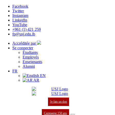
Facebook
Twitter
Instagram
LinkedIn
YouTube
+961 (1) 421 259
fp@usj.edu.lb
Accréditée par
Se connecter
Étudiants
Employés
Enseignants
Alumni
FR
EN
AR
Je fais un don
Campagne 150 ans