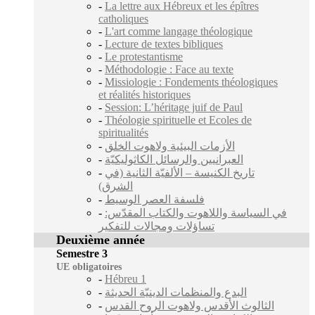
-
La lettre aux Hébreux et les épîtres
catholiques
-
L'art comme langage théologique
-
Lecture de textes bibliques
-
Le protestantisme
-
Méthodologie : Face au texte
-
Missiologie : Fondements théologiques
et réalités historiques
-
Session: L’héritage juif de Paul
-
Théologie spirituelle et Ecoles de
spiritualités
-
الأزمات البيئية ولاهوت الخلق
-
العبرانيين والرسائل الكاثوليكيّة
-
تاريخ الكنيسة – الألفيّة الثانية (في
الشرق)
-
فلسفة العصر الوسيط
-
في السياسة واللاهوت والكتاب المقدّس:
تساؤلات ومجالات للتفكير
Deuxième année
Semestre 3
UE obligatoires
-
Hébreu 1
-
البدع والمنظمات الدينيّة الحديثة
-
الثالوث الأقدس ولاهوت الروح القدس