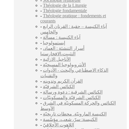
-
Sociologie religieuse
-
Théologie de la Liturgie
-
Théologie fondamentale
-
Théologie pratique : fondements et
courants
-
آباء الكنيسة – حقبة : القرنان الرابع
والخامس
-
آباء الكنيسة : مسألة
-
إبستمولوجيا
-
أسرار التنشئة : العماد،
التثبيت،الافخارستيا
-
الأناجيل الإزائية
-
الأنثروبولوجيا المسيحيّة
-
الذكاء الاصطناعي والبحث - الأدوات
والتقنيات
-
القرآن الكريم وتدوينه
-
الكنائس الشرقيّة
-
الكنائس الشرقية : دعوة ورسالة
-
الكنائس الشرقيّة والمسكونيّات
-
الكنائس والحركة المسكونيّة في الشرق
الأوسط
-
الكنيسة المارونيّة. محطات تاريخيّة
-
الكنيسة: سرّ، شعب، مؤسّسة
-
اللاهوت الأخلاقيّ