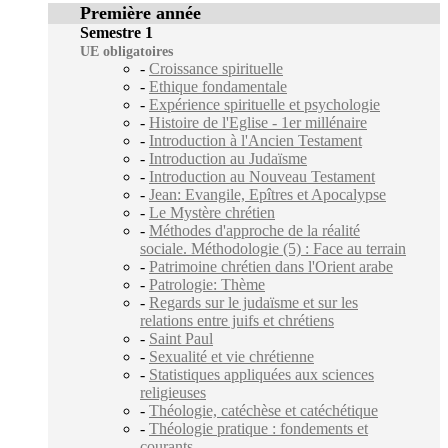
Première année
Semestre 1
UE obligatoires
-
Croissance spirituelle
-
Ethique fondamentale
-
Expérience spirituelle et psychologie
-
Histoire de l'Eglise - 1er millénaire
-
Introduction à l'Ancien Testament
-
Introduction au Judaïsme
-
Introduction au Nouveau Testament
-
Jean: Evangile, Epîtres et Apocalypse
-
Le Mystère chrétien
-
Méthodes d'approche de la réalité
sociale. Méthodologie (5) : Face au terrain
-
Patrimoine chrétien dans l'Orient arabe
-
Patrologie: Thème
-
Regards sur le judaïsme et sur les
relations entre juifs et chrétiens
-
Saint Paul
-
Sexualité et vie chrétienne
-
Statistiques appliquées aux sciences
religieuses
-
Théologie, catéchèse et catéchétique
-
Théologie pratique : fondements et
courants