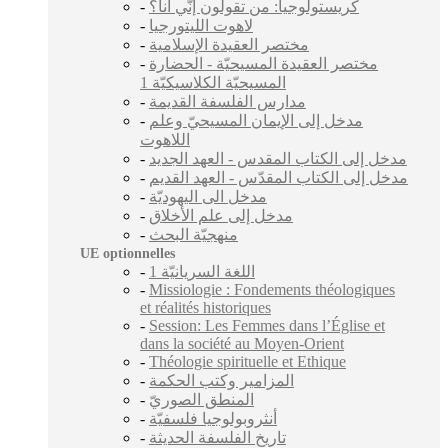
-
كريستولوجيا: من تقولون إنّي أنا؟
-
لاهوت الليتورجيا
-
مختصر العقيدة الإسلامية
-
مختصر العقيدة المسيحيّة - الحضارة
المسيحيّة الكلاسيكيّة 1
-
مدارس الفلسفة القديمة
-
مدخل إلى الإيمان المسيحيّ وعلم
اللاهوت
-
مدخل إلى الكتاب المقدس - العهد الجديد
-
مدخل إلى الكتاب المقدّس - العهد القديم
-
مدخل الى اليهوديّة
-
مدخل إلى علم الأخلاق
-
منهجيّة البحث
UE optionnelles
-
1 اللغة السريانيّة
-
Missiologie : Fondements théologiques
et réalités historiques
-
Session: Les Femmes dans l’Église et
dans la société au Moyen-Orient
-
Théologie spirituelle et Ethique
-
المزامير وكتب الحكمة
-
المنطق الصوريّ
-
أنثروبولوجيا فلسفيّة
-
تاريخ الفلسفة الحديثة