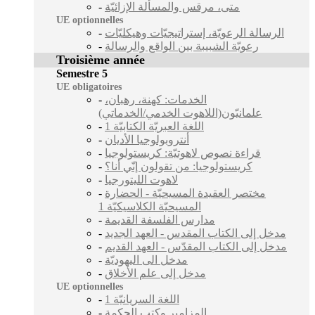
-
متى، مرقس والمسألة الإزائيّة
UE optionnelles
-
الرسالة الرعويّة، إستراتيجيّات وهيكليّات
-
رعويّة الشبيبة بين الواقع والرسالة
Troisième année
Semestre 5
UE obligatoires
-
الخدمات: كهنة، رهبان،
علمانيّون(اللاهوت الخدمي/الخدماتي)
-
اللغة العبريّة الكتابيّة 1
-
أنتروبولوجيا الأديان
-
قراءة نصوص لاهوتيّة: كريستولوجيا
-
كريستولوجيا: من تقولون إنّي أنا؟
-
لاهوت الليتورجيا
-
مختصر العقيدة المسيحيّة - الحضارة
المسيحيّة الكلاسيكيّة 1
-
مدارس الفلسفة القديمة
-
مدخل إلى الكتاب المقدس - العهد الجديد
-
مدخل إلى الكتاب المقدّس - العهد القديم
-
مدخل الى اليهوديّة
-
مدخل إلى علم الأخلاق
UE optionnelles
-
1 اللغة السريانيّة
-
المزامير وكتب الحكمة