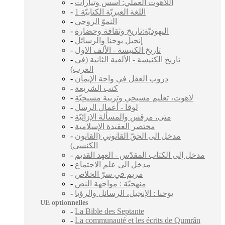
-
اللاهوت العملي: أسس وتيارات
-
اللغة العبريّة الكتابيّة 1
-
النموّ الروحي
-
اليهوديّة:تاريخ وثقافة وحضارة
-
إنجيل يوحنا والرسائل
-
تاريخ الكنيسة - الألف الاول
-
تاريخ الكنيسة - الألفية الثانية (في
الغرب)
-
دروب العقل في واحة الإيمان
-
كتب الشريعة
-
لاهوت، تعليم مسيحي وتربية مسيحيّة
-
لوقا - أعمال الرسل
-
متى، مرقس والمسألة الإزائيّة
-
مختصر العقيدة الإسلامية
-
مدخل الى الحقّ القانوني (القانون
الكنسي)
-
مدخل إلى الكتاب المقدّس - العهد القديم
-
مدخل الى علم الاجتماع
-
مريم في سرّ الخلاص
-
منهجيّة : مواجهة النص
-
يوحنا : الإنجيل، الرسائل والرؤيا
UE optionnelles
-
La Bible des Septante
-
La communauté et les écrits de Qumrân