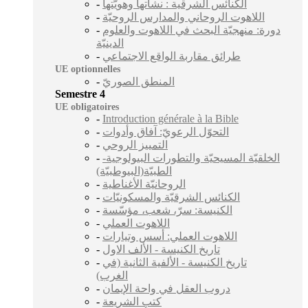
-
الكنائس الشرقية : نشأتها وهويّتها
-
اللاهوت الروحاني والمدارس الروحيّة
-
دورة: منهجيّة البحث في اللاهوت والعلوم
الدينيّة
-
طرائق مقاربة الواقع الاجتماعي
UE optionnelles
-
المنطق الصوريّ
Semestre 4
UE obligatoires
-
Introduction générale à la Bible
-
التحوّل الرعويّ: آفاق وأدوات
-
التمييز الروحي
-
الخلقيّة المسيحيّة والتطورات البيولوجية-
الطبيّة(البيوطبيّة)
-
الروحانيّة الأغناطية
-
الكنائس الشرقيّة والمسكونيّات
-
الكنيسة: سرّ، شعب، مؤسّسة
-
اللاهوت العملي
-
اللاهوت العملي: أسس وتيارات
-
تاريخ الكنيسة - الألف الاول
-
تاريخ الكنيسة - الألفية الثانية (في
الغرب)
-
دروب العقل في واحة الإيمان
-
كتب الشريعة