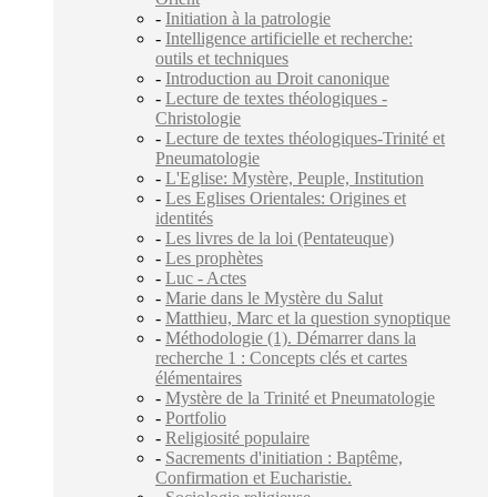
-
Initiation à la patrologie
-
Intelligence artificielle et recherche:
outils et techniques
-
Introduction au Droit canonique
-
Lecture de textes théologiques -
Christologie
-
Lecture de textes théologiques-Trinité et
Pneumatologie
-
L'Eglise: Mystère, Peuple, Institution
-
Les Eglises Orientales: Origines et
identités
-
Les livres de la loi (Pentateuque)
-
Les prophètes
-
Luc - Actes
-
Marie dans le Mystère du Salut
-
Matthieu, Marc et la question synoptique
-
Méthodologie (1). Démarrer dans la
recherche 1 : Concepts clés et cartes
élémentaires
-
Mystère de la Trinité et Pneumatologie
-
Portfolio
-
Religiosité populaire
-
Sacrements d'initiation : Baptême,
Confirmation et Eucharistie.