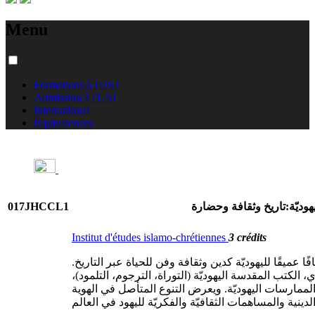
Menu
Formations à l'USJ
Admission à l'USJ
International
Équivalences
017JHCCL1
يهوديّة:تاريخ وثقافة وحضارة
Institut d'études islamo-chrétiennes
3 crédits
ًا عميقًا لليهوديّة كدين وثقافة وفن للحياة عبر التاريخ
ي، الكتب المقدسة اليهوديّة (التوراة، الترجوم، التلمود
الممارسات اليهوديّة. ويعرض التنوع المتأصل في الهوية