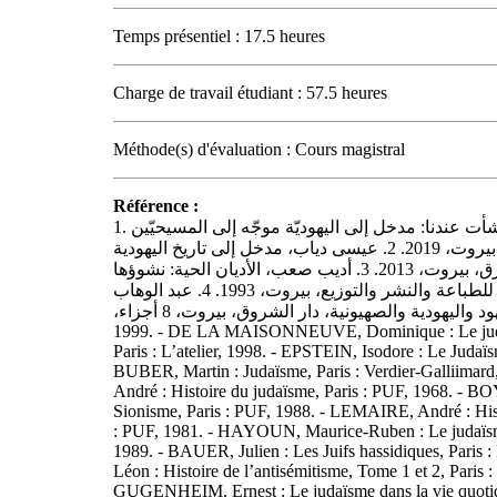
Temps présentiel : 17.5 heures
Charge de travail étudiant : 57.5 heures
Méthode(s) d'évaluation : Cours magistral
Référence :
1. دافيد نهاوس، اليهودية نشأت عندنا: مدخل إلى اليهوديّة موجّه إلى المسيحيّين
العرب، دار المشرق، بيروت، 2019. 2. عيسى دياب، مدخل إلى تاريخ اليهودية
وتعاليمها، دار المشرق، بيروت، 2013. 3. أديب صعب، الأديان الحية: نشوؤها
وتطورها، دار النهار للطباعة والنشر والتوزيع، بيروت، 1993. 4. عبد الوهاب
المسيري، موسوعة اليهود واليهودية والصهيونية، دار الشروق، بيروت، 8 أجزاء،
1999. - DE LA MAISONNEUVE, Dominique : Le judaïsme tout simplement,
Paris : L’atelier, 1998. - EPSTEIN, Isodore : Le Judaïs
BUBER, Martin : Judaïsme, Paris : Verdier-Galliim
André : Histoire du judaïsme, Paris : PUF, 1968. - BO
Sionisme, Paris : PUF, 1988. - LEMAIRE, André : Hist
: PUF, 1981. - HAYOUN, Maurice-Ruben : Le judaïsm
1989. - BAUER, Julien : Les Juifs hassidiques, Pari
Léon : Histoire de l’antisémitisme, Tome 1 et 2, Paris 
GUGENHEIM, Ernest : Le judaïsme dans la vie quotidi