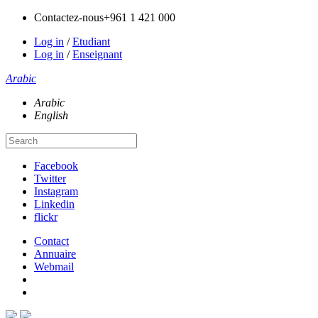
Contactez-nous
+961 1 421 000
Log in
/
Etudiant
Log in
/
Enseignant
Arabic
Arabic
English
Facebook
Twitter
Instagram
Linkedin
flickr
Contact
Annuaire
Webmail