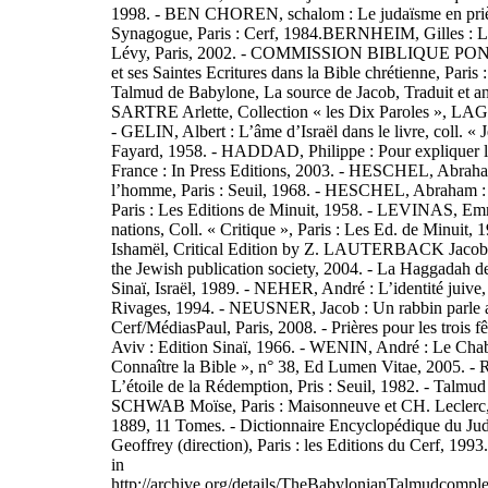
1998. - BEN CHOREN, schalom : Le judaïsme en prière,
Synagogue, Paris : Cerf, 1984.BERNHEIM, Gilles : Le
Lévy, Paris, 2002. - COMMISSION BIBLIQUE PONT
et ses Saintes Ecritures dans la Bible chrétienne, Paris
Talmud de Babylone, La source de Jacob, Traduit et
SARTRE Arlette, Collection « les Dix Paroles », LA
- GELIN, Albert : L’âme d’Israël dans le livre, coll. « Je
Fayard, 1958. - HADDAD, Philippe : Pour expliquer l
France : In Press Editions, 2003. - HESCHEL, Abraha
l’homme, Paris : Seuil, 1968. - HESCHEL, Abraham : 
Paris : Les Editions de Minuit, 1958. - LEVINAS, Emm
nations, Coll. « Critique », Paris : Les Ed. de Minuit,
Ishamël, Critical Edition by Z. LAUTERBACK Jacob, 
the Jewish publication society, 2004. - La Haggadah de
Sinaï, Israël, 1989. - NEHER, André : L’identité juive, 
Rivages, 1994. - NEUSNER, Jacob : Un rabbin parle av
Cerf/MédiasPaul, Paris, 2008. - Prières pour les trois fêt
Aviv : Edition Sinaï, 1966. - WENIN, André : Le Chabb
Connaître la Bible », n° 38, Ed Lumen Vitae, 2005.
L’étoile de la Rédemption, Pris : Seuil, 1982. - Talmud
SCHWAB Moïse, Paris : Maisonneuve et CH. Leclerc, L
1889, 11 Tomes. - Dictionnaire Encyclopédique du
Geoffrey (direction), Paris : les Editions du Cerf, 19
in
http://archive.org/details/TheBabylonianTalmudcompl