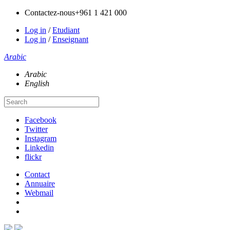
Contactez-nous
+961 1 421 000
Log in
/
Etudiant
Log in
/
Enseignant
Arabic
Arabic
English
Facebook
Twitter
Instagram
Linkedin
flickr
Contact
Annuaire
Webmail