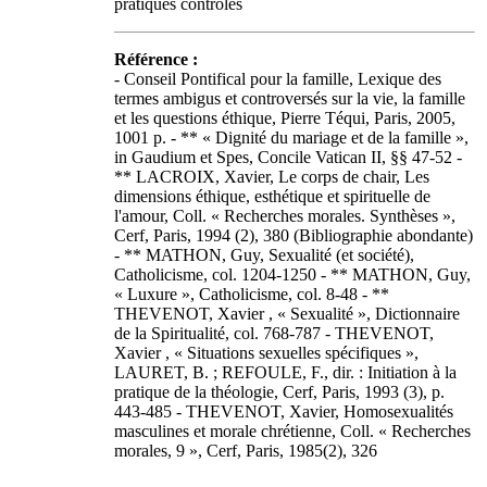
pratiques contrôlés
Référence :
- Conseil Pontifical pour la famille, Lexique des
termes ambigus et controversés sur la vie, la famille
et les questions éthique, Pierre Téqui, Paris, 2005,
1001 p. - ** « Dignité du mariage et de la famille »,
in Gaudium et Spes, Concile Vatican II, §§ 47-52 -
** LACROIX, Xavier, Le corps de chair, Les
dimensions éthique, esthétique et spirituelle de
l'amour, Coll. « Recherches morales. Synthèses »,
Cerf, Paris, 1994 (2), 380 (Bibliographie abondante)
- ** MATHON, Guy, Sexualité (et société),
Catholicisme, col. 1204-1250 - ** MATHON, Guy,
« Luxure », Catholicisme, col. 8-48 - **
THEVENOT, Xavier , « Sexualité », Dictionnaire
de la Spiritualité, col. 768-787 - THEVENOT,
Xavier , « Situations sexuelles spécifiques »,
LAURET, B. ; REFOULE, F., dir. : Initiation à la
pratique de la théologie, Cerf, Paris, 1993 (3), p.
443-485 - THEVENOT, Xavier, Homosexualités
masculines et morale chrétienne, Coll. « Recherches
morales, 9 », Cerf, Paris, 1985(2), 326