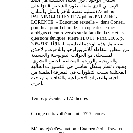
أشكال الوجود ، فإن الحياة الجنسية هي البعد
الإنساني الذي بفضله يكون الشخص قادرًا على
تسليم نفسه للآخر بالمثل والتبادل (Aquilino
PALAINO-LORENTE Aquilino PALAINO-
LORENTE, « Education sexuelle », dans Conseil
pontifical pour la famille, Lexique des termes
ambigus et controversés sur la famille, la vie et les
questions éthiques, Pierre TEQUI, Paris, 2005, p.
305-316). ستتعامل هذه الوحدة التعليمية، انطلاقًا
من منظور متقاطع للأنثروبولوجيا واللاهوت والأخلاق
المسيحيّة، مع الجوانب البيولوجية والجسدية
والتاريخية والروحية المختلفة للجنس البشري.
وسوف تنظر بشكل أساسي في التفسيرات الحالية
المختلفة بسبب التطورات في المعرفة العلمية من
ناحية، والتغيرات الاجتماعية والثقافية من ناحية
أخرى.
Temps présentiel : 17.5 heures
Charge de travail étudiant : 57.5 heures
Méthode(s) d'évaluation : Examen écrit, Travaux