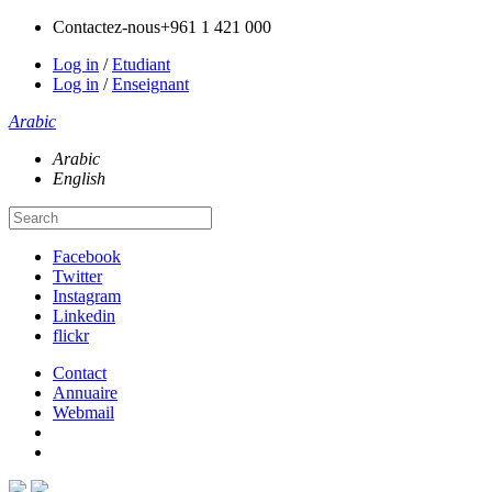
Contactez-nous
+961 1 421 000
Log in
/
Etudiant
Log in
/
Enseignant
Arabic
Arabic
English
Facebook
Twitter
Instagram
Linkedin
flickr
Contact
Annuaire
Webmail