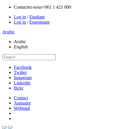
Contactez-nous
+961 1 421 000
Log in
/
Etudiant
Log in
/
Enseignant
Arabic
Arabic
English
Facebook
Twitter
Instagram
Linkedin
flickr
Contact
Annuaire
Webmail