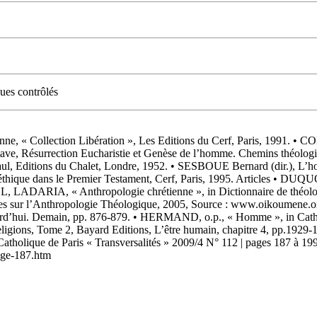
ques contrôlés
 « Collection Libération », Les Editions du Cerf, Paris, 1991. • COM
ave, Résurrection Eucharistie et Genèse de l’homme. Chemins théolo
Paul, Editions du Chalet, Londre, 1952. • SESBOUE Bernard (dir.), L’ho
hique dans le Premier Testament, Cerf, Paris, 1995. Articles • DU
LL, LADARIA, « Anthropologie chrétienne », in Dictionnaire de théol
ennes sur l’Anthropologie Théologique, 2005, Source : www.oikoumene.
jourd’hui. Demain, pp. 876-879. • HERMAND, o.p., « Homme », in Cat
ions, Tome 2, Bayard Editions, L’être humain, chapitre 4, pp.1929-1
atholique de Paris « Transversalités » 2009/4 N° 112 | pages 187 à 199, 
page-187.htm