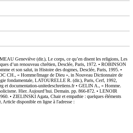
EAU Geneviève (dir.), Le corps, ce qu’en disent les religions, Les
giques d’un renouveau chrétien, Desclée, Paris, 1972. • ROBINSON
mme et son salut, in Histoire des dogmes, Desclée, Paris, 1995. •
QUOC CH., « Homme/Image de Dieu », in Nouveau Dictionnaire de
ogie fondamentale, LATOURELLE R. (dir.), Paris, Cerf, 1992,
org et documentation-unitedeschretiens.fr • GELIN A., « Homme.
holicisme. Hier. Aujourd’hui. Demain. pp. 866-872. • LENOIR
960. • ZIELINSKI Agata, Chair et empathie : quelques éléments
Article disponible en ligne à l'adresse :