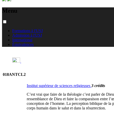
Menu
Formations à l'USJ
Admission à l'USJ
International
Équivalences
018ANTCL2
Institut supérieur de sciences religieuses
3 crédits
C’est vrai que faire de la théologie c’est parler de Di
ressemblance de Dieu et faire la comparaison entre l’œu
conception de l’homme. La perception biblique de la pe
corps humain dans le salut et dans la résurrection.