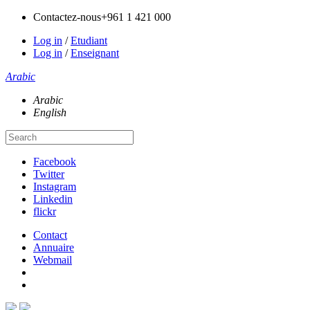
Contactez-nous
+961 1 421 000
Log in
/
Etudiant
Log in
/
Enseignant
Arabic
Arabic
English
Facebook
Twitter
Instagram
Linkedin
flickr
Contact
Annuaire
Webmail