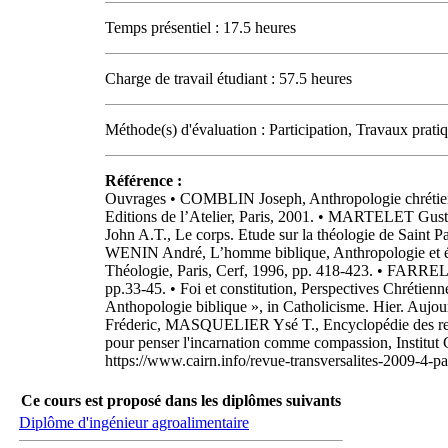
Temps présentiel : 17.5 heures
Charge de travail étudiant : 57.5 heures
Méthode(s) d'évaluation : Participation, Travaux prati
Référence :
Ouvrages • COMBLIN Joseph, Anthropologie chrétienne,
Editions de l’Atelier, Paris, 2001. • MARTELET Gust
John A.T., Le corps. Etude sur la théologie de Saint 
WENIN André, L’homme biblique, Anthropologie et ét
Théologie, Paris, Cerf, 1996, pp. 418-423. • FARRE
pp.33-45. • Foi et constitution, Perspectives Chréti
Anthopologie biblique », in Catholicisme. Hier. Au
Fréderic, MASQUELIER Ysé T., Encyclopédie des relig
pour penser l'incarnation comme compassion, Institut C
https://www.cairn.info/revue-transversalites-2009-4-
Ce cours est proposé dans les diplômes suivants
Diplôme d'ingénieur agroalimentaire