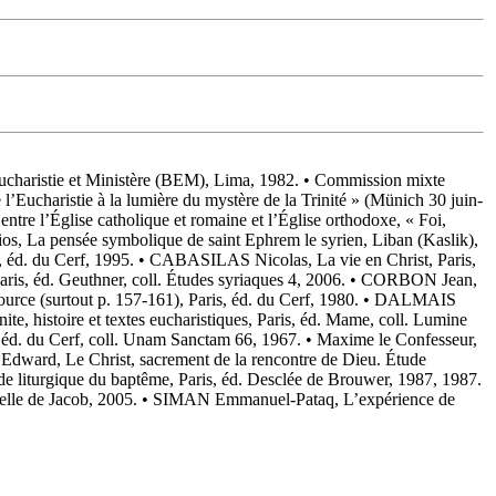
 Eucharistie et Ministère (BEM), Lima, 1982. • Commission mixte
 l’Eucharistie à la lumière du mystère de la Trinité » (Münich 30 juin-
ntre l’Église catholique et romaine et l’Église orthodoxe, « Foi,
s, La pensée symbolique de saint Ephrem le syrien, Liban (Kaslik),
s, éd. du Cerf, 1995. • CABASILAS Nicolas, La vie en Christ, Paris,
is, éd. Geuthner, coll. Études syriaques 4, 2006. • CORBON Jean,
ource (surtout p. 157-161), Paris, éd. du Cerf, 1980. • DALMAIS
te, histoire et textes eucharistiques, Paris, éd. Mame, coll. Lumine
s, éd. du Cerf, coll. Unam Sanctam 66, 1967. • Maxime le Confesseur,
ward, Le Christ, sacrement de la rencontre de Dieu. Étude
e liturgique du baptême, Paris, éd. Desclée de Brouwer, 1987, 1987.
’Échelle de Jacob, 2005. • SIMAN Emmanuel-Pataq, L’expérience de