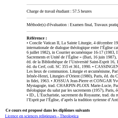
Charge de travail étudiant : 57.5 heures
Méthode(s) d'évaluation : Examen final, Travaux pratiq
Référence :
• Concile Vatican II, La Sainte Liturgie, 4 décembre 
internationale de dialogue théologique entre l’Église ca
6 juillet 1982), in Courrier œcuménique 16-17 (1983, II
Sacrements et Unité de l’Église » (Bari, 16 juin 198
éd. de la Bibliothèque de l’Université Saint-Esprit 1
éd. du Cerf, coll. SC 355 et 361, 1990. • CASSINGEN
Les lieux de communion. Liturgie et œcuménisme, Pari
Irénée-Henri, Liturgies d’Orient (1980), Paris, éd. du 
in fidei, 1963. • JOSSUA Jean-Pierre et CONGAR Yves (d
Mystagogie, trad. CHARPIN-PLOIX Marie-Lucie, Paris
théologique du salut par les sacrements (1957), Paris
• ID., L’Eucharistie, sacrement du Royaume, trad. du 
l’Esprit par l’Église, d’après la tradition syrienne d’A
Ce cours est proposé dans les diplômes suivants
Licence en sciences religieuses - Theologica