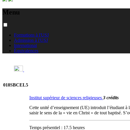
Menu
Formations à l'USJ
Admission à l'USJ
International
Équivalences
018SBCEL5
Institut supérieur de sciences religieuses
3 crédits
Cette unité d’enseignement (UE) introduit l’étudiant à la
saisir le sens de la « vie en Christ » de tout baptisé. S’
Temps présentiel : 17.5 heures