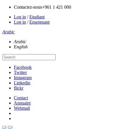
Contactez-nous
+961 1 421 000
Log in
/
Etudiant
Log in
/
Enseignant
Arabic
Arabic
English
Facebook
Twitter
Instagram
Linkedin
flickr
Contact
Annuaire
Webmail