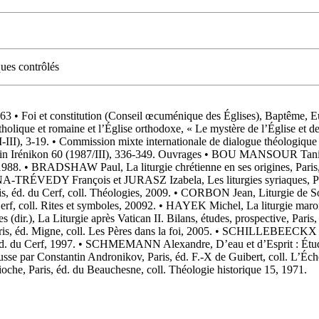
ues contrôlés
1963 • Foi et constitution (Conseil œcuménique des Églises), Baptême,
tholique et romaine et l’Église orthodoxe, « Le mystère de l’Église et de
-III), 3-19. • Commission mixte internationale de dialogue théologique e
7), in Irénikon 60 (1987/III), 336-349. Ouvrages • BOU MANSOUR Tanio
6, 1988. • BRADSHAW Paul, La liturgie chrétienne en ses origines, Pari
A-TRÉVEDY François et JURASZ Izabela, Les liturgies syriaques, Par
s, éd. du Cerf, coll. Théologies, 2009. • CORBON Jean, Liturgie de S
Cerf, coll. Rites et symboles, 20092. • HAYEK Michel, La liturgie maroni
ir.), La Liturgie après Vatican II. Bilans, études, prospective, Pari
, éd. Migne, coll. Les Pères dans la foi, 2005. • SCHILLEBEECKX Ed
, éd. du Cerf, 1997. • SCHMEMANN Alexandre, D’eau et d’Esprit : Étud
russe par Constantin Andronikov, Paris, éd. F.-X de Guibert, coll. L
ntioche, Paris, éd. du Beauchesne, coll. Théologie historique 15, 1971.