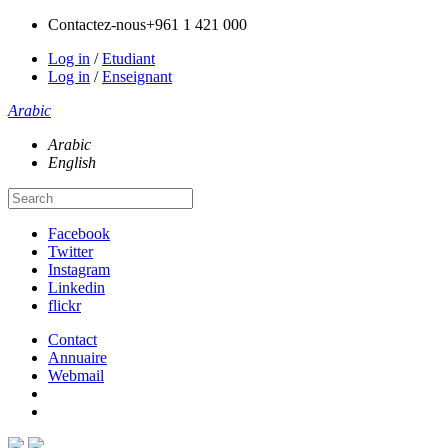
Contactez-nous
+961 1 421 000
Log in
/
Etudiant
Log in
/
Enseignant
Arabic
Arabic
English
Facebook
Twitter
Instagram
Linkedin
flickr
Contact
Annuaire
Webmail