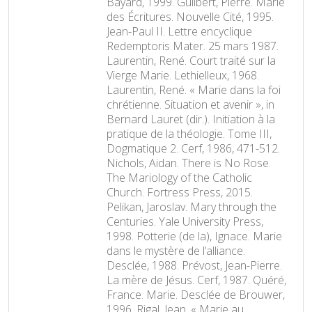
Bayard, 1999. Guilbert, Pierre. Marie
des Écritures. Nouvelle Cité, 1995.
Jean-Paul II. Lettre encyclique
Redemptoris Mater. 25 mars 1987.
Laurentin, René. Court traité sur la
Vierge Marie. Lethielleux, 1968.
Laurentin, René. « Marie dans la foi
chrétienne. Situation et avenir », in
Bernard Lauret (dir.). Initiation à la
pratique de la théologie. Tome III,
Dogmatique 2. Cerf, 1986, 471-512.
Nichols, Aidan. There is No Rose.
The Mariology of the Catholic
Church. Fortress Press, 2015.
Pelikan, Jaroslav. Mary through the
Centuries. Yale University Press,
1998. Potterie (de la), Ignace. Marie
dans le mystère de l’alliance.
Desclée, 1988. Prévost, Jean-Pierre.
La mère de Jésus. Cerf, 1987. Quéré,
France. Marie. Desclée de Brouwer,
1996. Rigal, Jean. « Marie au