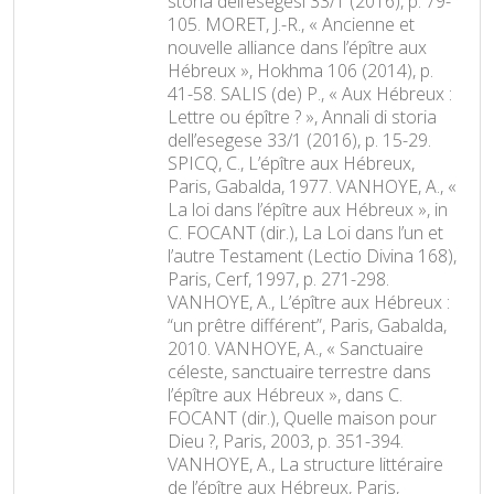
storia dell’esegesi 33/1 (2016), p. 79-
105. MORET, J.-R., « Ancienne et
nouvelle alliance dans l’épître aux
Hébreux », Hokhma 106 (2014), p.
41-58. SALIS (de) P., « Aux Hébreux :
Lettre ou épître ? », Annali di storia
dell’esegese 33/1 (2016), p. 15-29.
SPICQ, C., L’épître aux Hébreux,
Paris, Gabalda, 1977. VANHOYE, A., «
La loi dans l’épître aux Hébreux », in
C. FOCANT (dir.), La Loi dans l’un et
l’autre Testament (Lectio Divina 168),
Paris, Cerf, 1997, p. 271-298.
VANHOYE, A., L’épître aux Hébreux :
“un prêtre différent”, Paris, Gabalda,
2010. VANHOYE, A., « Sanctuaire
céleste, sanctuaire terrestre dans
l’épître aux Hébreux », dans C.
FOCANT (dir.), Quelle maison pour
Dieu ?, Paris, 2003, p. 351-394.
VANHOYE, A., La structure littéraire
de l’épître aux Hébreux, Paris,