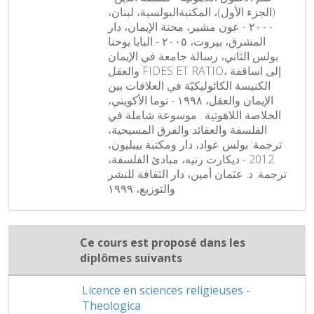
(الجزء الأول)، المكتبةالبولسية، لبنان،
٢٠٠٠ - عون مشير، محنة الإيمان، دار
المشرق، بيروت، ٢٠٠٥ - البابا يوحنا
بولس الثاني، رسالة جامعة في الإيمان
والعقل FIDES ET RATIO، إلى اساقفة
الكنيسة الكاثوليكيّة في العلاقات بين
الإيمان والعقل، ١٩٩٨ - توما الأكويني،
الخلاصة اللاهوتية : موسوعة شاملة في
الفلسفة والعقائد والفرق المسيحية،
ترجمة: بولس عواد، دار ومكتبة بيبليون،
2012 - ديكارت رنيه، مبادئ الفلسفة،
ترجمة: د. عثمان أمين، دار الثقافة للنشر
والتوزيع، ١٩٩٩
Ce cours est proposé dans les
diplômes suivants
Licence en sciences religieuses -
Theologica