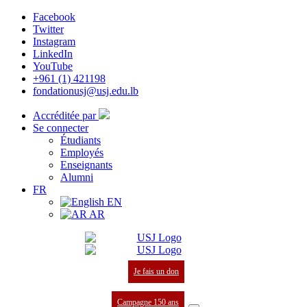
Facebook
Twitter
Instagram
LinkedIn
YouTube
+961 (1) 421198
fondationusj@usj.edu.lb
Accréditée par
Se connecter
Étudiants
Employés
Enseignants
Alumni
FR
EN
AR
Je fais un don
Campagne 150 ans