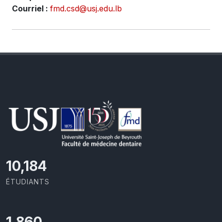
Courriel :
fmd.csd@usj.edu.lb
10,801
ÉTUDIANTS
1,973