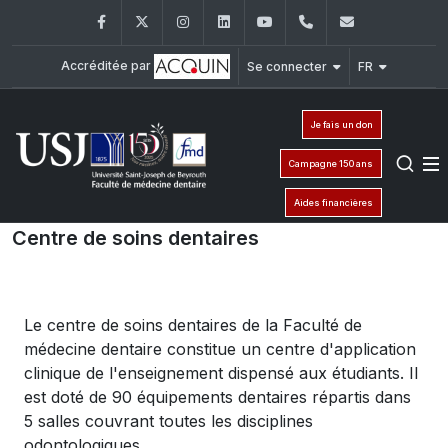
Facebook
Twitter
Instagram
LinkedIn
YouTube
+961 (1) 421 280
fmd@usj.e
Accréditée par
Se connecter
FR
Je fais un don
Campagne 150 ans
Aides financières
Centre de soins dentaires
Le centre de soins dentaires de la Faculté de
médecine dentaire constitue un centre d'application
clinique de l'enseignement dispensé aux étudiants. Il
est doté de 90 équipements dentaires répartis dans
5 salles couvrant toutes les disciplines
odontologiques.