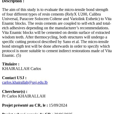
Description :
The aim of this study is to evaluate the micro-tensile bond strength
of four different types of resin cements (RelyX U200, Calibra
Universal, Paracore Solocem Coltene and Variolink Esthetic) to Vita
Enamic blocks. The resin cements are coupled to self-etch and total-
etch adhesives depending on the manufacturer’s recommendations.
Vita Enamic blocks will be cemented on dentin surface of extracted
wisdom teeth. After thermocycling, both structures will undergo a
specific cutting protocol described by Sano et al. The micro-tensile
bond strength test will be done afterwards in order to specify which
protocol is more suitable to cement indirect restorations made of Vita
Enamic. (5)
Titulaire :
KHAIRALLAH Carlos
Contact USJ :
carlos.khairallah@usj.edu.lb
Chercheur(s) :
Pr Carlos KHAIRALLAH
Projet présenté au CR, le :
15/09/2024