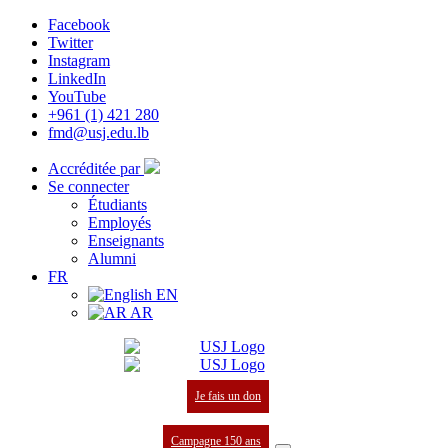
Facebook
Twitter
Instagram
LinkedIn
YouTube
+961 (1) 421 280
fmd@usj.edu.lb
Accréditée par
Se connecter
Étudiants
Employés
Enseignants
Alumni
FR
EN
AR
Je fais un don
Campagne 150 ans