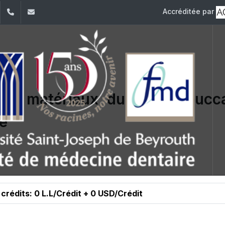
Accréditée par
dIn
YouTube
+961 (1) 421 280
fmd@usj.edu.lb
 et matériaux du milieu bucc
ie
 crédits: 0 L.L/Crédit + 0 USD/Crédit