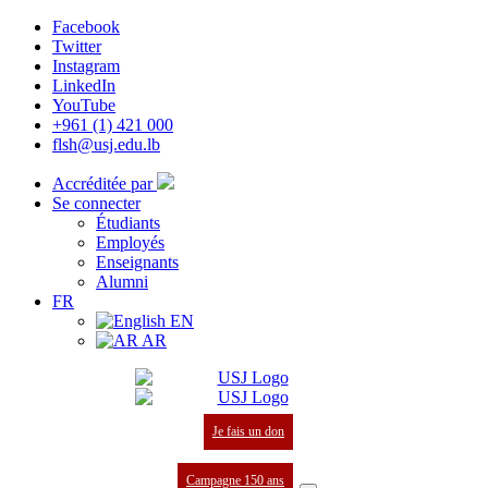
Facebook
Twitter
Instagram
LinkedIn
YouTube
+961 (1) 421 000
flsh@usj.edu.lb
Accréditée par
Se connecter
Étudiants
Employés
Enseignants
Alumni
FR
EN
AR
Je fais un don
Campagne 150 ans