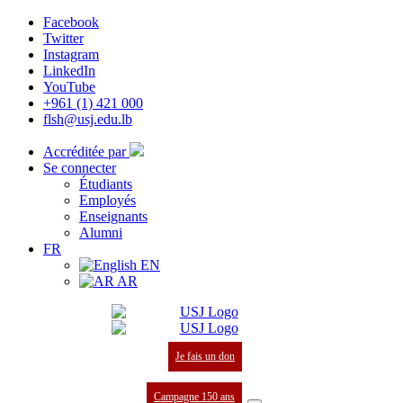
Facebook
Twitter
Instagram
LinkedIn
YouTube
+961 (1) 421 000
flsh@usj.edu.lb
Accréditée par
Se connecter
Étudiants
Employés
Enseignants
Alumni
FR
EN
AR
Je fais un don
Campagne 150 ans