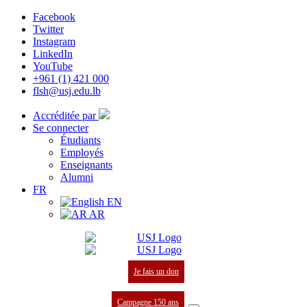
Facebook
Twitter
Instagram
LinkedIn
YouTube
+961 (1) 421 000
flsh@usj.edu.lb
Accréditée par
Se connecter
Étudiants
Employés
Enseignants
Alumni
FR
EN
AR
Je fais un don
Campagne 150 ans