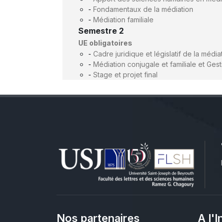
-
Fondamentaux de la médiation
-
Médiation familiale
Semestre 2
UE obligatoires
-
Cadre juridique et législatif de la médiat
-
Médiation conjugale et familiale et Gest
-
Stage et projet final
Nos partenaires
A l'I