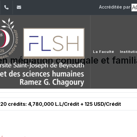
Accréditée par
dIn
YouTube
+961 (1) 421 000
flsh@usj.edu.lb
La Faculté
Institut
en médiation conjugale et famili
20 crédits: 4,780,000 L.L/Crédit + 125 USD/Crédit