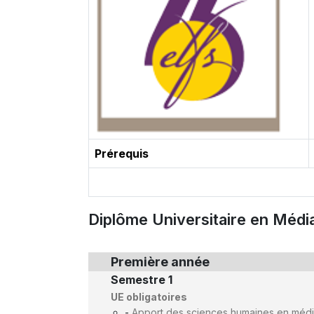
Prérequis
Diplôme Universitaire en Média
Première année
Semestre 1
UE obligatoires
-
Apport des sciences humaines en médi