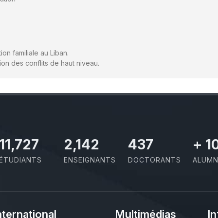
ion familiale au Liban.
ion des conflits de haut niveau.
11,727
2,142
437
+
1
ÉTUDIANTS
ENSEIGNANTS
DOCTORANTS
ALUMN
nternational
Multimédias
In