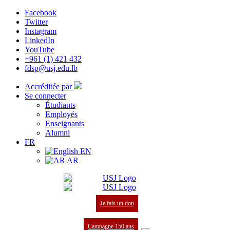
Facebook
Twitter
Instagram
LinkedIn
YouTube
+961 (1) 421 432
fdsp@usj.edu.lb
Accréditée par
Se connecter
Étudiants
Employés
Enseignants
Alumni
FR
EN
AR
Je fais un don
Campagne 150 ans