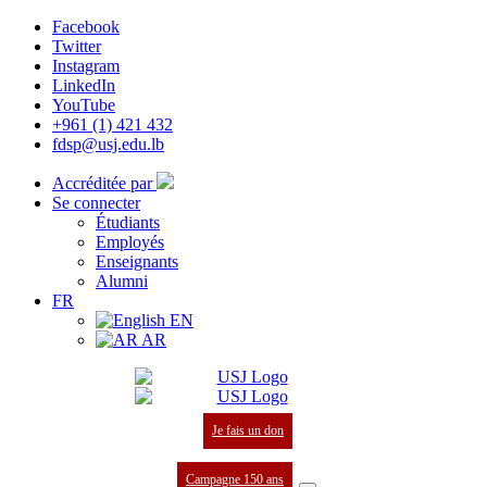
Facebook
Twitter
Instagram
LinkedIn
YouTube
+961 (1) 421 432
fdsp@usj.edu.lb
Accréditée par
Se connecter
Étudiants
Employés
Enseignants
Alumni
FR
EN
AR
Je fais un don
Campagne 150 ans