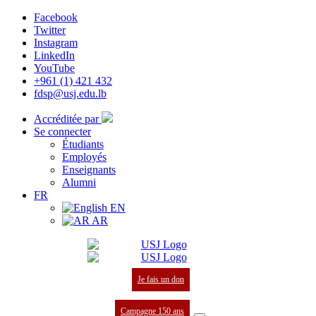
Facebook
Twitter
Instagram
LinkedIn
YouTube
+961 (1) 421 432
fdsp@usj.edu.lb
Accréditée par
Se connecter
Étudiants
Employés
Enseignants
Alumni
FR
EN
AR
Je fais un don
Campagne 150 ans