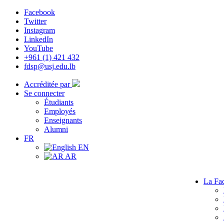
Facebook
Twitter
Instagram
LinkedIn
YouTube
+961 (1) 421 432
fdsp@usj.edu.lb
Accréditée par
Se connecter
Étudiants
Employés
Enseignants
Alumni
FR
EN
AR
La Fac