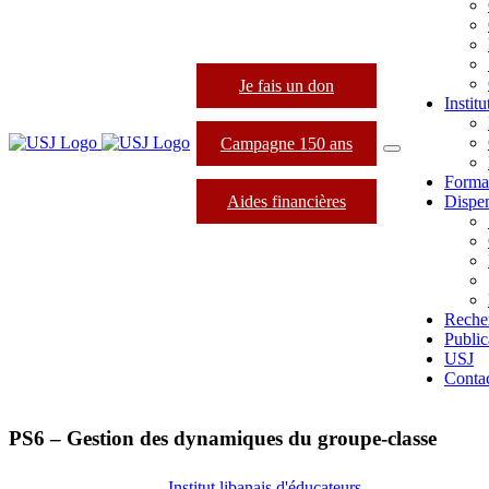
Je fais un don
Instit
Campagne 150 ans
Forma
Aides financières
Dispen
Reche
Public
USJ
Conta
PS6 – Gestion des dynamiques du groupe-classe
Institut libanais d'éducateurs