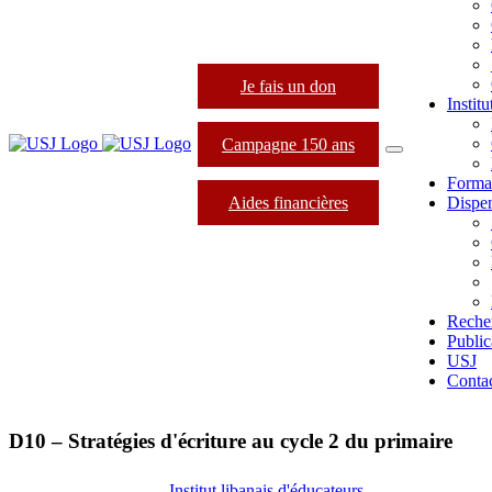
Je fais un don
Instit
Campagne 150 ans
Forma
Aides financières
Dispen
Reche
Public
USJ
Conta
D10 – Stratégies d'écriture au cycle 2 du primaire
Institut libanais d'éducateurs