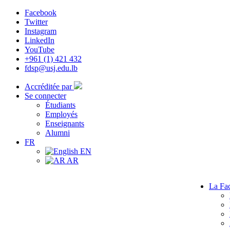
Facebook
Twitter
Instagram
LinkedIn
YouTube
+961 (1) 421 432
fdsp@usj.edu.lb
Accréditée par
Se connecter
Étudiants
Employés
Enseignants
Alumni
FR
EN
AR
La Fac