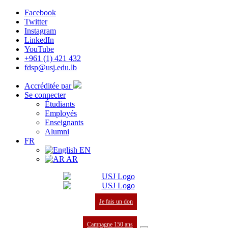
Facebook
Twitter
Instagram
LinkedIn
YouTube
+961 (1) 421 432
fdsp@usj.edu.lb
Accréditée par
Se connecter
Étudiants
Employés
Enseignants
Alumni
FR
EN
AR
Je fais un don
Campagne 150 ans