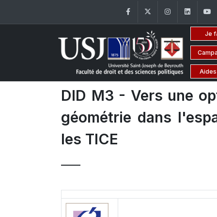
Facebook
Twitter
Instagram
Linke
Je f
Campa
Aides
DID M3 - Vers une opt
géométrie dans l'esp
les TICE