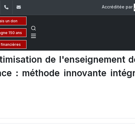
Accréditée par
dIn
YouTube
+961 (1) 421 432
fdsp@usj.edu.lb
ais un don
gne 150 ans
 financières
imisation de l'enseignement d
ace : méthode innovante intég