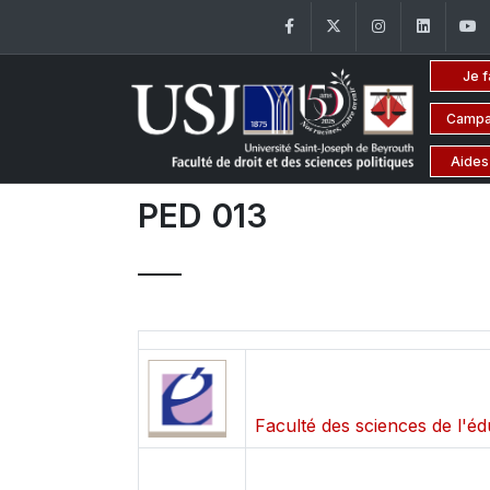
Facebook
Twitter
Instagram
Linke
Je f
Campa
Aides
PED 013
Faculté des sciences de l'éd