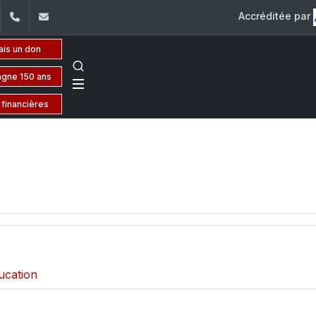
Accréditée par
dIn
YouTube
+961 (1) 421 432
fdsp@usj.edu.lb
ais un don
gne 150 ans
 financières
ucation