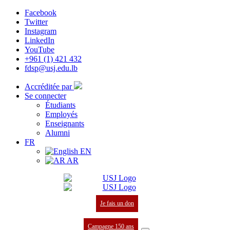
Facebook
Twitter
Instagram
LinkedIn
YouTube
+961 (1) 421 432
fdsp@usj.edu.lb
Accréditée par
Se connecter
Étudiants
Employés
Enseignants
Alumni
FR
EN
AR
Je fais un don
Campagne 150 ans