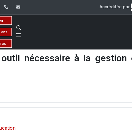
Accréditée par
dIn
YouTube
+961 (1) 421 258
etlam@usj.edu.lb
on
 ans
ères
outil nécessaire à la gestion
ucation