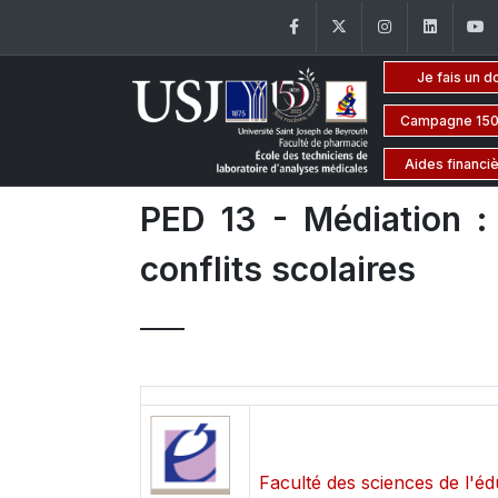
Facebook
Twitter
Instagram
Linke
Je fais un d
Campagne 150
Aides financi
PED 13 - Médiation : 
conflits scolaires
Faculté des sciences de l'éd