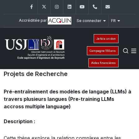
Facebook
Twitter
Instagram
LinkedIn
YouTube
+961 (1) 421 317
Secretaria
Accréditée par
Se connecter
FR
Je fais un don
Campagne 150 ans
Aides financières
Projets de Recherche
Pré-entraînement des modèles de langage (LLMs) à
travers plusieurs langues (Pre-training LLMs
accross multiple language)
Description :
Cette thèse explore la relation complexe entre les