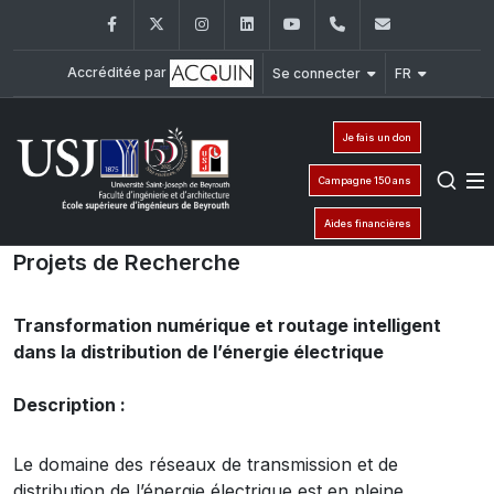
Facebook
Twitter
Instagram
LinkedIn
YouTube
+961 (1) 421 317
Secretaria
Accréditée par
Se connecter
FR
Je fais un don
Campagne 150 ans
Aides financières
Projets de Recherche
Transformation numérique et routage intelligent
dans la distribution de l’énergie électrique
Description :
Le domaine des réseaux de transmission et de
distribution de l’énergie électrique est en pleine