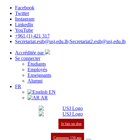
Facebook
Twitter
Instagram
LinkedIn
YouTube
+961 (1) 421 317
Secretariat.esib@usj.edu.lb;Secretariat2.esib@usj.edu.lb
Accréditée par
Se connecter
Étudiants
Employés
Enseignants
Alumni
FR
EN
AR
Je fais un don
Campagne 150 ans