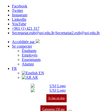
Facebook
Twitter
Instagram
LinkedIn
YouTube
+961 (1) 421 317
Secretariat.esib@usj.edu.lb;Secretariat2.esib@usj.edu.lb
Accréditée par
Se connecter
Étudiants
Employés
Enseignants
Alumni
FR
EN
AR
Je fais un don
Campagne 150 ans