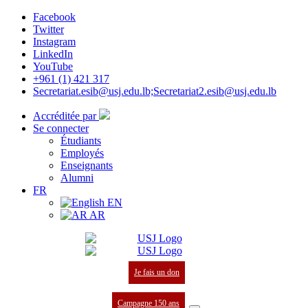
Facebook
Twitter
Instagram
LinkedIn
YouTube
+961 (1) 421 317
Secretariat.esib@usj.edu.lb;Secretariat2.esib@usj.edu.lb
Accréditée par
Se connecter
Étudiants
Employés
Enseignants
Alumni
FR
EN
AR
Je fais un don
Campagne 150 ans