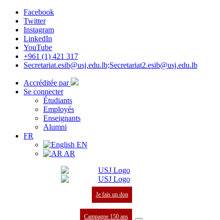
Facebook
Twitter
Instagram
LinkedIn
YouTube
+961 (1) 421 317
Secretariat.esib@usj.edu.lb;Secretariat2.esib@usj.edu.lb
Accréditée par
Se connecter
Étudiants
Employés
Enseignants
Alumni
FR
EN
AR
Je fais un don
Campagne 150 ans