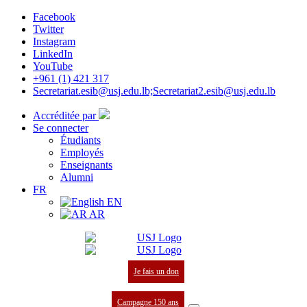
Facebook
Twitter
Instagram
LinkedIn
YouTube
+961 (1) 421 317
Secretariat.esib@usj.edu.lb;Secretariat2.esib@usj.edu.lb
Accréditée par
Se connecter
Étudiants
Employés
Enseignants
Alumni
FR
EN
AR
Je fais un don
Campagne 150 ans