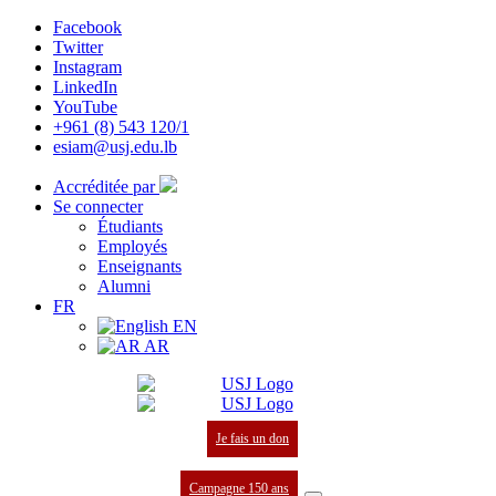
Facebook
Twitter
Instagram
LinkedIn
YouTube
+961 (8) 543 120/1
esiam@usj.edu.lb
Accréditée par
Se connecter
Étudiants
Employés
Enseignants
Alumni
FR
EN
AR
Je fais un don
Campagne 150 ans