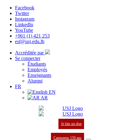
Facebook
Twitter
Instagram
LinkedIn
YouTube
+961 (1) 421 253
esf@usj.edu.lb
Accréditée par
Se connecter
Étudiants
Employés
Enseignants
Alumni
FR
EN
AR
Je fais un don
Campagne 150 ans