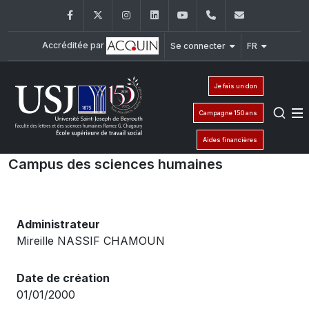
Facebook
Twitter
Instagram
LinkedIn
YouTube
+961 (1) 421 220
elfs@usj.e
Accréditée par
Se connecter
FR
Je fais un don
Campagne 150 ans
Aides financières
Campus des sciences humaines
Administrateur
Mireille NASSIF CHAMOUN
Date de création
01/01/2000