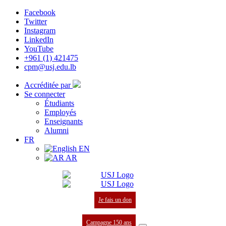
Facebook
Twitter
Instagram
LinkedIn
YouTube
+961 (1) 421475
cpm@usj.edu.lb
Accréditée par
Se connecter
Étudiants
Employés
Enseignants
Alumni
FR
EN
AR
Je fais un don
Campagne 150 ans