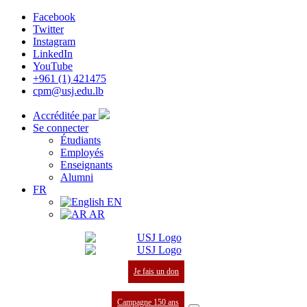
Facebook
Twitter
Instagram
LinkedIn
YouTube
+961 (1) 421475
cpm@usj.edu.lb
Accréditée par
Se connecter
Étudiants
Employés
Enseignants
Alumni
FR
EN
AR
Je fais un don
Campagne 150 ans