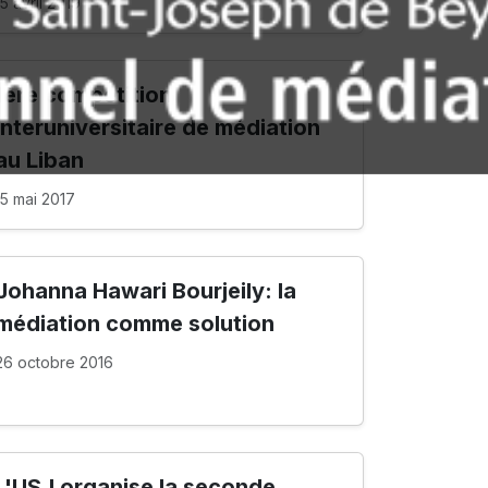
15 avril 2019
1ère compétition
interuniversitaire de médiation
au Liban
15 mai 2017
Johanna Hawari Bourjeily: la
médiation comme solution
26 octobre 2016
L'USJ organise la seconde