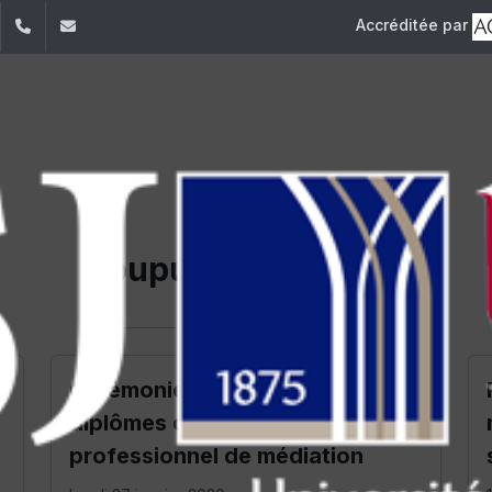
Accréditée par
dIn
YouTube
+961 (1) 421475
cpm@usj.edu.lb
Coupures de presse
M
Cérémonie de remise de
diplômes du Centre
professionnel de médiation