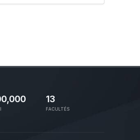
00,000
13
I
FACULTÉS