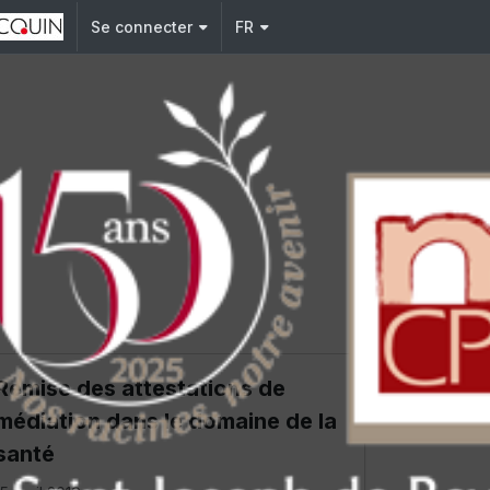
Se connecter
FR
Remise des attestations de
médiation dans le domaine de la
santé