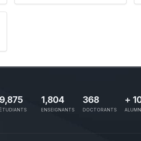
11,727
2,142
437
+
1
ÉTUDIANTS
ENSEIGNANTS
DOCTORANTS
ALUMN