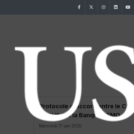
Facebook
Twitter
Instagram
Linke
Protocole d'accord entre le CP
de l'USJ et la Banque BEMO
Mercredi 17 juin 2020