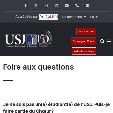
Facebook
Twitter
Instagram
LinkedIn
YouTube
+961 71 540 419
choeur.usj
Accréditée par
Se connecter
FR
Je fais un don
Campagne 150 ans
Aides financières
Foire aux questions
Je ne suis pas un(e) étudiant(e) de l’USJ. Puis-je
faire partie du Chœur?