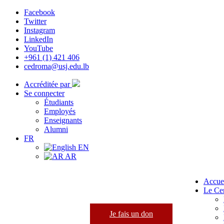
Facebook
Twitter
Instagram
LinkedIn
YouTube
+961 (1) 421 406
cedroma@usj.edu.lb
Accréditée par
Se connecter
Étudiants
Employés
Enseignants
Alumni
FR
EN
AR
Accue
Le Ce
Je fais un don