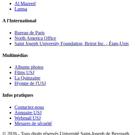
Al Mazeed
Lamsa
A l'International
Bureau de Paris
North America Office
Saint Joseph University Foundation, Beirut Inc. - États-Unis
Multimédias
Albums photos
Films USJ
La Quinzaine
Hymne de l'USJ
Infos pratiques
Contactez-nous
Annuaire USJ
Webmail USJ
Mesures de sécurité
©
2026 - Tous droits réservés Université Saint-Joseph de Beyrouth