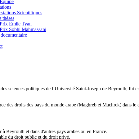
Équipe
ations
stations Scientifiques
e thèses
Prix Emile Tyan
Prix Sobhi Mahmassani
 documentaire
ct
 des sciences politiques de l’Université Saint-Joseph de Beyrouth, fut 
 des droits des pays du monde arabe (Maghreb et Machrek) dans le cad
ir à Beyrouth et dans d'autres pays arabes ou en France.
le du droit public et du droit privé.