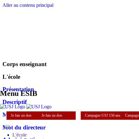
Aller au contenu principal
Corps enseignant
L'école
Présentation
Menu ESIB
Descriptif
Mission
Je fais un don
Je fais un don
Campagne USJ 150 ans
Campagn
Mot du directeur
L'école