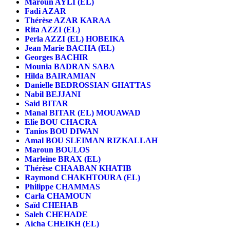
Maroun AYLI (EL)
Fadi AZAR
Thérèse AZAR KARAA
Rita AZZI (EL)
Perla AZZI (EL) HOBEIKA
Jean Marie BACHA (EL)
Georges BACHIR
Mounia BADRAN SABA
Hilda BAIRAMIAN
Danielle BEDROSSIAN GHATTAS
Nabil BEJJANI
Said BITAR
Manal BITAR (EL) MOUAWAD
Elie BOU CHACRA
Tanios BOU DIWAN
Amal BOU SLEIMAN RIZKALLAH
Maroun BOULOS
Marleine BRAX (EL)
Thérèse CHAABAN KHATIB
Raymond CHAKHTOURA (EL)
Philippe CHAMMAS
Carla CHAMOUN
Saïd CHEHAB
Saleh CHEHADE
Aicha CHEIKH (EL)