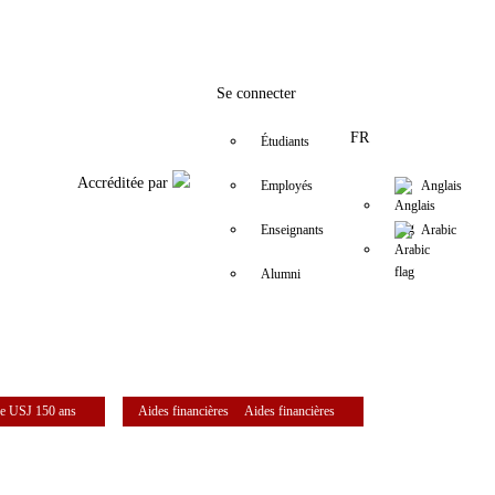
Facebook
Twitter
Instagram
LinkedIn
YouTube
+961 (1) 421 317
Secretariat.e
Se connecter
FR
Étudiants
Accréditée par
Employés
Anglais
Enseignants
Arabic
Alumni
e USJ 150 ans
Aides financières
Aides financières