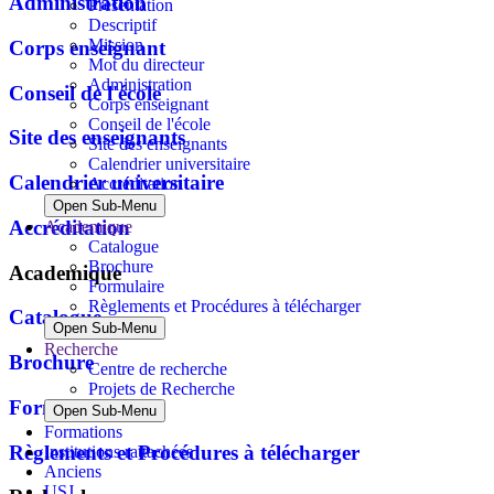
Administration
Présentation
Descriptif
Mission
Corps enseignant
Mot du directeur
Administration
Conseil de l'école
Corps enseignant
Conseil de l'école
Site des enseignants
Site des enseignants
Calendrier universitaire
Calendrier universitaire
Accréditation
Open Sub-Menu
Accréditation
Academique
Catalogue
Brochure
Academique
Formulaire
Règlements et Procédures à télécharger
Catalogue
Open Sub-Menu
Recherche
Brochure
Centre de recherche
Projets de Recherche
Formulaire
Open Sub-Menu
Formations
Règlements et Procédures à télécharger
Institutions rattachées
Anciens
USJ