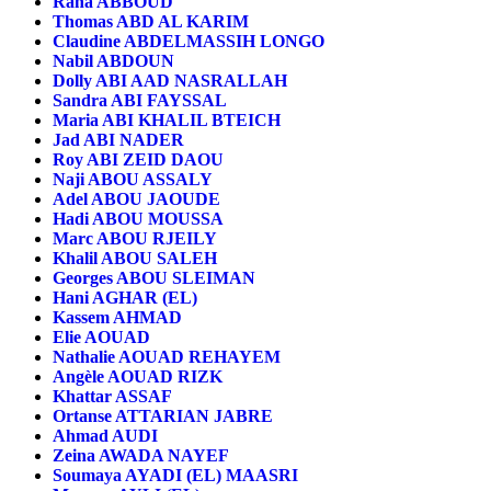
Rana ABBOUD
Thomas ABD AL KARIM
Claudine ABDELMASSIH LONGO
Nabil ABDOUN
Dolly ABI AAD NASRALLAH
Sandra ABI FAYSSAL
Maria ABI KHALIL BTEICH
Jad ABI NADER
Roy ABI ZEID DAOU
Naji ABOU ASSALY
Adel ABOU JAOUDE
Hadi ABOU MOUSSA
Marc ABOU RJEILY
Khalil ABOU SALEH
Georges ABOU SLEIMAN
Hani AGHAR (EL)
Kassem AHMAD
Elie AOUAD
Nathalie AOUAD REHAYEM
Angèle AOUAD RIZK
Khattar ASSAF
Ortanse ATTARIAN JABRE
Ahmad AUDI
Zeina AWADA NAYEF
Soumaya AYADI (EL) MAASRI